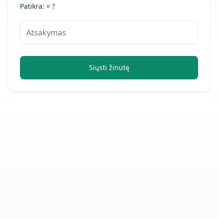
Patikra:
= ?
Siųsti žinutę